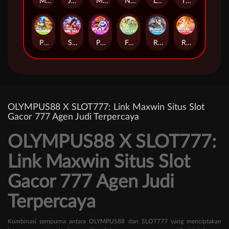
More & More Love
Jewel Space
Money Tree Slot
Nezha And The Dragon Emperor
Let's Party
The Beanstalk
Paw House
Spirit of Nine Tails
Play If You Dare
Four Scholars
Ragnar's Conquest
Royal Pastry Chef
OLYMPUS88 X SLOT777: Link Maxwin Situs Slot
Gacor 777 Agen Judi Terpercaya
OLYMPUS88 X SLOT777:
Link Maxwin Situs Slot
Gacor 777 Agen Judi
Terpercaya
Kombinasi sempurna antara OLYMPUS88 dan SLOT777 yang menciptakan