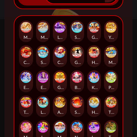
Mahjong Frenzy
Mahjong Frenzy : Tiles of Fortunes
Legend of King Kong
Sky Chasers
Gods of Asgard
Yokai Treasure
CNY Fever
Sharkalicious
Crazy Miner
Gate of Ninja
Highway Kings HD
Magic Lamp Carnival
Elementalist
Evil Queen Cauldron
Golden Lion
Bozo's Trick
Kirin Legends
Paw House 2
Trains of India
Lost Paradise 2
Amon Ra's Relic
Sky Lantern
Heavenly Fortune
Three Kingdoms Slot