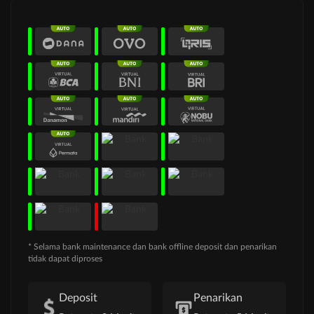
* Selama bank maintenance dan bank offline deposit dan penarikan
tidak dapat diproses
Deposit
Penarikan