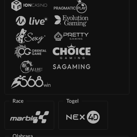
Race
Togel
Olahraga