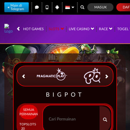
Main di
MASUK
DAF
Telegram
IDR
12,673,068,
HOT GAMES
SLOTS
LIVE CASINO
RACE
TOGEL
BIGPOT
SEMUA
PERMAINAN
TOP
SLOTS
20