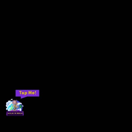
Tap Me!