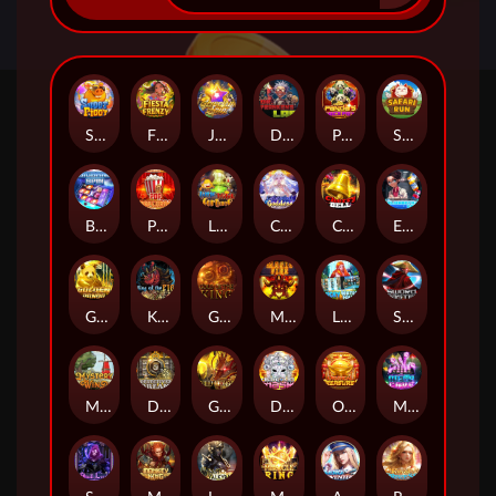
Shoot Piggy
Fiesta Frenzy
Jewely Spin
Dr.Franken’s Lab
Panda’s Jackpot
Safari Run
BigBang Spin
Pop Popcorns
Little Witch's Fortune
Celestial Goddess
Cherry Bell
Elizabeth Lab
Golden Panda
King of Pig
Gold of the King
Magic Fire
Lucky Waterfalls
Sword Master
Mystery Wind
Detective’s Dream
Gold Dragon
Diamond Mask
Oriental Treasures
Mega Cave