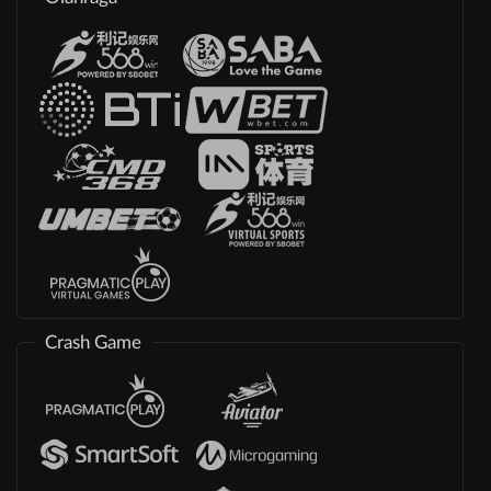
Crash Game