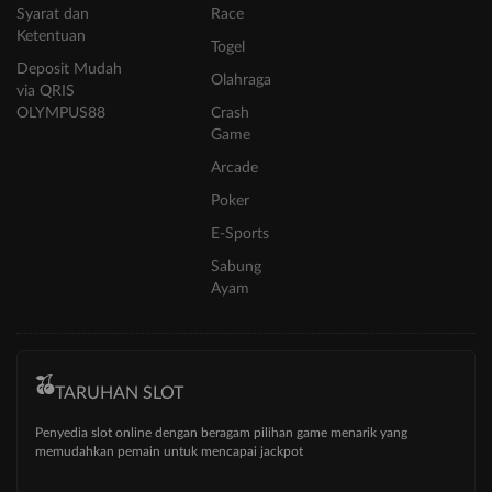
Syarat dan
Race
Ketentuan
Togel
Deposit Mudah
Olahraga
via QRIS
OLYMPUS88
Crash
Game
Arcade
Poker
E-Sports
Sabung
Ayam
TARUHAN SLOT
Penyedia slot online dengan beragam pilihan game menarik yang
memudahkan pemain untuk mencapai jackpot