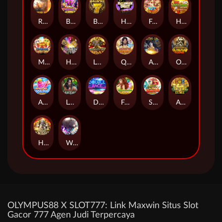
Rhino King
Bonanza Coins
Big Sevens Jackpot
Halloween Ghost
Fury Fighters
Hit Mahjong Wins
Mahjong Super Wins
Hidden City
Legacy of Midas
Quests of Olympus
Astro Luck
Olympus Legend
Amazing Soda Rush
Legend of Tarzan
Double Race
Fantastic Faries
Santa in the Summer
Ancient Stones
Holy Knight
Wolf Begins
OLYMPUS88 X SLOT777: Link Maxwin Situs Slot
Gacor 777 Agen Judi Terpercaya