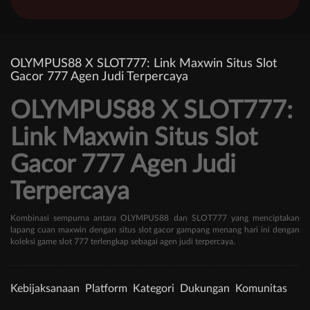
OLYMPUS88 X SLOT777: Link Maxwin Situs Slot
Gacor 777 Agen Judi Terpercaya
OLYMPUS88 X SLOT777:
Link Maxwin Situs Slot
Gacor 777 Agen Judi
Terpercaya
Kombinasi sempurna antara OLYMPUS88 dan SLOT777 yang menciptakan
lapang cuan maxwin dengan situs slot gacor gampang menang hari ini dengan
koleksi game slot 777 terlengkap sebagai agen judi terpercaya.
Kebijaksanaan
Platform
Kategori
Dukungan
Komunitas