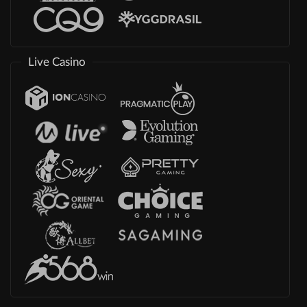
Live Casino