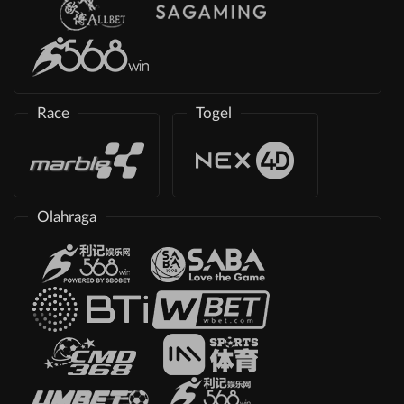
Race
Togel
Olahraga