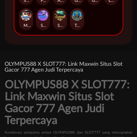
Speed Runner
PANDA BLESSING
A.I
Guan Yu
Guardian of Gold
Lumina Drift
Magica Owl
Space Cat
Steampunk Heist
Temple of Horus
OLYMPUS88 X SLOT777: Link Maxwin Situs Slot
Gacor 777 Agen Judi Terpercaya
OLYMPUS88 X SLOT777:
Link Maxwin Situs Slot
Gacor 777 Agen Judi
Terpercaya
Kombinasi sempurna antara OLYMPUS88 dan SLOT777 yang menciptakan