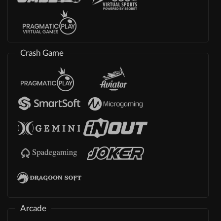
Crash Game
Arcade